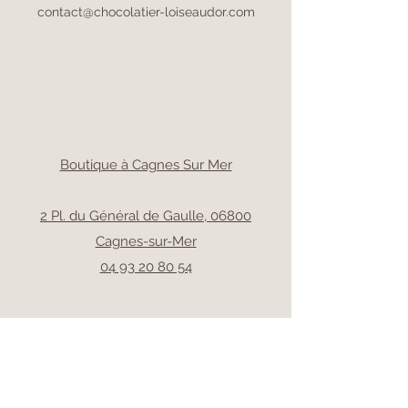
contact@chocolatier-loiseaudor.com
Boutique à Cagnes Sur Mer
2 Pl. du Général de Gaulle, 06800
Cagnes-sur-Mer
04 93 20 80 54
Boutique à Nice
20 Rue de Hôtel des Postes, 06000 Nice
04 93 92 47 82