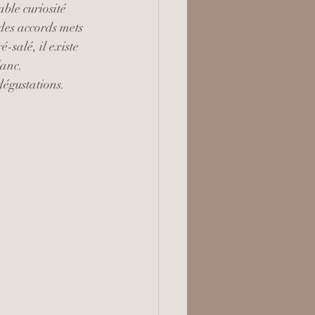
ble curiosité 
des accords mets 
-salé, il existe 
lanc. 
égustations.