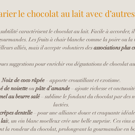
er le chocolat au lait avec d’autres
subtilité caractérisent le chocolat au lait. Facile à accorder, i
 gourmandes. Les fruits à chair blanche comme la poire ou la
leurs alliés, mais il accepte volontiers des 
associations plus c
ues suggestions pour enrichir vos dégustations de chocolat au 
Noix de coco râpée
 – apporte croustillant et exotisme.
é de noisette 
ou 
pâte d’amande
 – ajoute richesse et onctuosité
mel au beurre salé
 – sublime le fondant du chocolat par des no
lactées.
crêpes dentelle
 – pour une alliance douce et craquante idéale
 lai
t, un vin blanc moelleux crée une belle surprise. Ces vin
nt la rondeur du chocolat, prolongeant la gourmandise en b