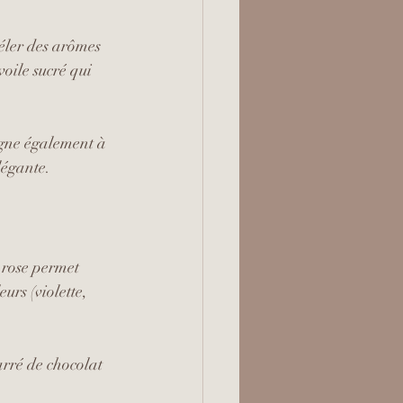
éler des arômes 
oile sucré qui 
gne également à 
légante.
 rose permet 
urs (violette, 
arré de chocolat 