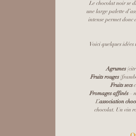
Le chocolat noir se d
une large palette d’a
intense permet donc de
Voici quelques idées
Agrumes 
(cit
Fruits rouges
 (framb
Fruits secs
 
Fromages affinés
 – 
L’
association choc
chocolat. Un vin r
Qu