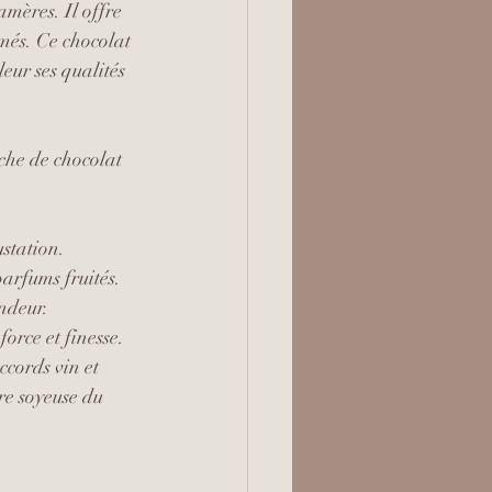
mères. Il offre 
més. Ce chocolat 
eur ses qualités 
che de chocolat 
ustation.
parfums fruités.
ndeur.
orce et finesse.
ccords vin et 
re soyeuse du 