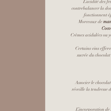
L’acidité des fr
contrebalancer la douc
fonctionnent é
Morceaux de 
man
Coco
Crèmes acidulées ou yo
Certains vins efferv
sucrée du chocolat
Associer le chocolat
réveille la tendresse
L’incorporation de 