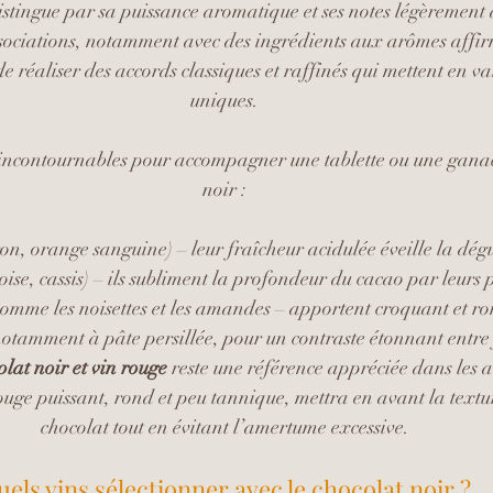
istingue par sa puissance aromatique et ses notes légèrement a
ssociations, notamment avec des ingrédients aux arômes affir
 réaliser des accords classiques et raffinés qui mettent en val
uniques.
 incontournables pour accompagner une tablette ou une gana
noir :
ron, orange sanguine) – leur fraîcheur acidulée éveille la dég
oise, cassis) – ils subliment la profondeur du cacao par leurs 
comme les noisettes et les amandes – apportent croquant et ro
notamment à pâte persillée, pour un contraste étonnant entre f
olat noir et vin rouge
 reste une référence appréciée dans les a
ouge puissant, rond et peu tannique, mettra en avant la textu
chocolat tout en évitant l’amertume excessive.
els vins sélectionner avec le chocolat noir ?