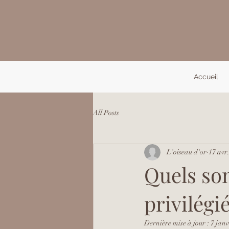
Accueil
All Posts
L'oiseau d'or
17 avr
Quels son
privilégié
Dernière mise à jour :
7 janv