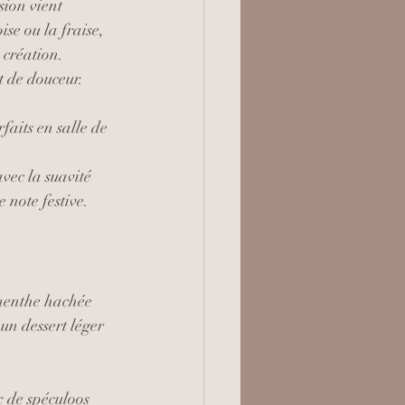
sion vient 
se ou la fraise, 
 création.
et de douceur.
faits en salle de 
avec la suavité 
 note festive.
 menthe hachée 
un dessert léger 
 de spéculoos 