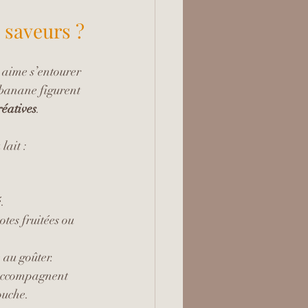
 saveurs ?
l aime s’entourer 
 banane figurent 
réatives
.
lait :
.
tes fruitées ou 
 au goûter.
s accompagnent 
ouche.