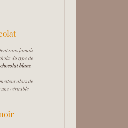
colat
ètent sans jamais 
 choix du type de 
 
chocolat blanc
mettent alors de 
 une véritable 
noir