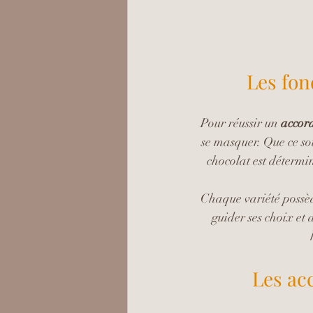
Les fon
Pour réussir un 
accord
se masquer. Que ce soi
chocolat est détermi
Chaque variété possèd
guider ses choix et 
Les ac