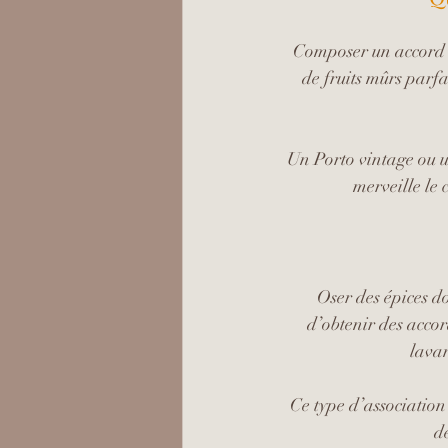
Composer un accord r
de fruits mûrs parf
Un Porto vintage ou 
merveille le 
Oser des épices d
d’obtenir des accord
lavan
Ce type d’association
d