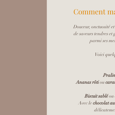
Comment mari
Douceur, onctuosité et 
de saveurs tendres et
parmi ses meil
Voici quelq
Pralin
Ananas rôti
 ou 
cara
Biscuit sablé
 ou 
Avec le 
chocolat au
délicateme