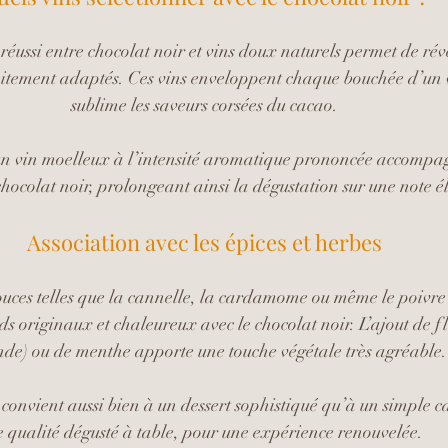
éussi entre chocolat noir et vins doux naturels permet de rév
aitement adaptés. Ces vins enveloppent chaque bouchée d’un v
sublime les saveurs corsées du cacao.
un vin moelleux à l’intensité aromatique prononcée accompa
chocolat noir, prolongeant ainsi la dégustation sur une note é
Association avec les épices et herbes
ouces telles que la cannelle, la cardamome ou même le poivre
s originaux et chaleureux avec le chocolat noir. L’ajout de fle
de) ou de menthe apporte une touche végétale très agréable.
 convient aussi bien à un dessert sophistiqué qu’à un simple c
e qualité dégusté à table, pour une expérience renouvelée.