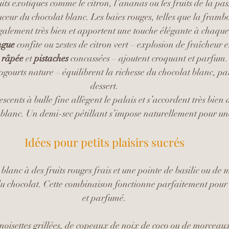
uits exotiques comme le citron, l’ananas ou les fruits de la pas
eur du chocolat blanc. Les baies rouges, telles que la framboi
galement très bien et apportent une touche élégante à chaque
gue 
confite ou zestes de citron vert – explosion de fraîcheur 
 râpée
 et 
pistaches 
concassées – ajoutent croquant et parfum.
gourts nature – équilibrent la richesse du chocolat blanc, par
dessert.
escents à bulle fine allègent le palais et s’accordent très bien 
 blanc. Un demi-sec pétillant s’impose naturellement pour une
Idées pour petits plaisirs sucrés
 blanc à des fruits rouges frais et une pointe de basilic ou de
 du chocolat. Cette combinaison fonctionne parfaitement pour 
et parfumé.
noisettes grillées, de copeaux de noix de coco ou de morceaux