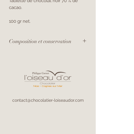
Tablette de chocolat noir 70 % de
cacao.
100 gr net.
Composition et conservation
ingrédients :
Pâte de cacao, sucre,
lécithine
de soja
, arôme naturel de vanille.
A conserver à l'abri de la lumière
et de l'humidité, entre 14 et 18°C.
contact@chocolatier-loiseaudor.com