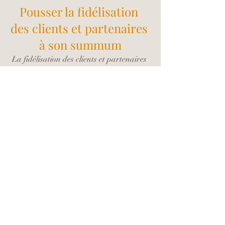
Pousser la fidélisation 
des clients et partenaires 
à son summum
La fidélisation des clients et partenaires 
repose aujourd’hui sur des détails subtils 
et répétés. Les actions marquantes 
cultivent la proximité et transforment 
même de simples contacts commerciaux 
en alliés de long terme. Pour atteindre cet 
objectif, le chocolat d’entreprise possède 
des vertus incomparables.
Rares sont ceux qui restent insensibles à 
un coffret de chocolat disposé sur leur 
bureau après une réunion exigeante. 
Ceux qui misent sur la générosité 
gourmande récoltent souvent des retours 