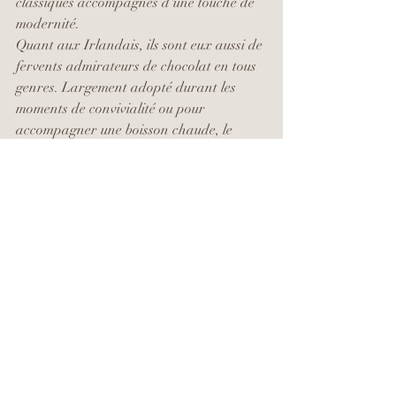
classiques accompagnés d'une touche de 
modernité.
Quant aux Irlandais, ils sont eux aussi de 
fervents admirateurs de chocolat en tous 
genres. Largement adopté durant les 
moments de convivialité ou pour 
accompagner une boisson chaude, le 
chocolat est devenu partie intégrante du 
quotidien irlandais. Leur préférence 
balance volontiers entre des variétés 
importées et des produits confectionnés 
artisanalement, facilitant un juste 
équilibre entre tradition et exploration 
sensorielle.
Rivalité et inspiration des 
grandes manufactures
Pour autant, ce tableau n'a rien 
d'immuable : les chiffres de 